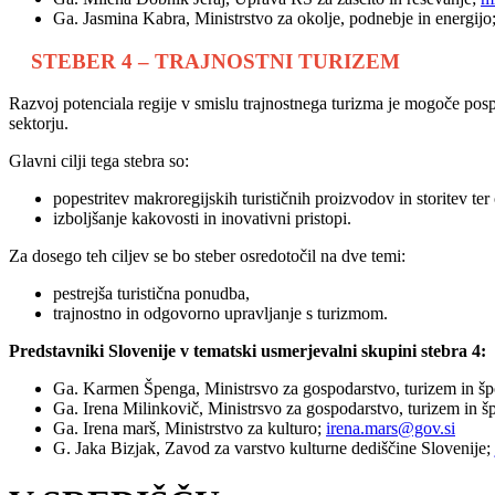
Ga. Jasmina Kabra, Ministrstvo za okolje, podnebje in energijo
STEBER 4 – TRAJNOSTNI TURIZEM
Razvoj potenciala regije v smislu trajnostnega turizma je mogoče posp
sektorju.
Glavni cilji tega stebra so:
popestritev makroregijskih turističnih proizvodov in storitev te
izboljšanje kakovosti in inovativni pristopi.
Za dosego teh ciljev se bo steber osredotočil na dve temi:
pestrejša turistična ponudba,
trajnostno in odgovorno upravljanje s turizmom.
Predstavniki Slovenije v tematski usmerjevalni skupini stebra 4:
Ga. Karmen Špenga, Ministrsvo za gospodarstvo, turizem in š
Ga. Irena Milinkovič, Ministrsvo za gospodarstvo, turizem in š
Ga. Irena marš, Ministrstvo za kulturo;
irena.mars@gov.si
G. Jaka Bizjak, Zavod za varstvo kulturne dediščine Slovenije;