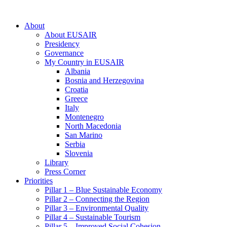
About
About EUSAIR
Presidency
Governance
My Country in EUSAIR
Albania
Bosnia and Herzegovina
Croatia
Greece
Italy
Montenegro
North Macedonia
San Marino
Serbia
Slovenia
Library
Press Corner
Priorities
Pillar 1 – Blue Sustainable Economy
Pillar 2 – Connecting the Region
Pillar 3 – Environmental Quality
Pillar 4 – Sustainable Tourism
Pillar 5 – Improved Social Cohesion