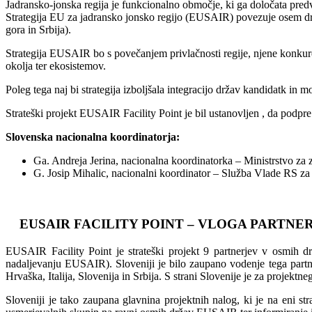
Jadransko-jonska regija je funkcionalno območje, ki ga določata pred
Strategija EU za jadransko jonsko regijo (EUSAIR) povezuje osem držav
gora in Srbija).
Strategija EUSAIR bo s povečanjem privlačnosti regije, njene konkuren
okolja ter ekosistemov.
Poleg tega naj bi strategija izboljšala integracijo držav kandidatk in m
Strateški projekt EUSAIR Facility Point je bil ustanovljen , da pod
Slovenska nacionalna koordinatorja:
Ga. Andreja Jerina, nacionalna koordinatorka – Ministrstvo za
G. Josip Mihalic, nacionalni koordinator – Služba Vlade RS za
EUSAIR FACILITY POINT – VLOGA PARTNE
EUSAIR Facility Point je strateški projekt 9 partnerjev v osmih d
nadaljevanju EUSAIR). Sloveniji je bilo zaupano vodenje tega partne
Hrvaška, Italija, Slovenija in Srbija. S strani Slovenije je za projekt
Sloveniji je tako zaupana glavnina projektnih nalog, ki je na eni