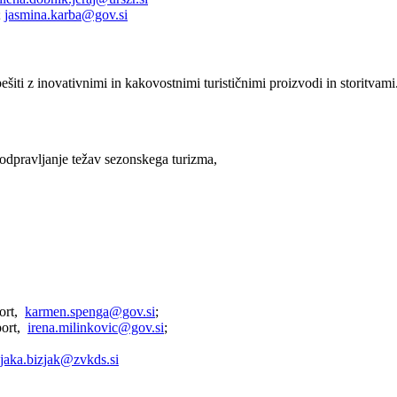
;
jasmina.karba@gov.si
ešiti z inovativnimi in kakovostnimi turističnimi proizvodi in storitva
r odpravljanje težav sezonskega turizma,
port,
karmen.spenga@gov.si
;
port,
irena.milinkovic@gov.si
;
jaka.bizjak@zvkds.si