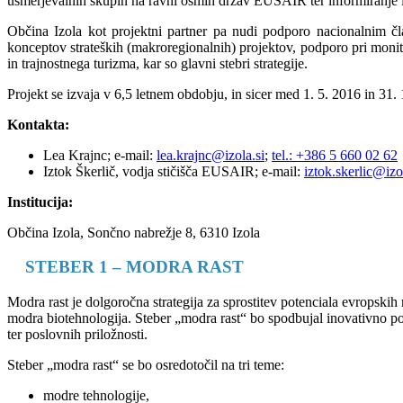
usmerjevalnih skupin na ravni osmih držav EUSAIR ter informiranje
Občina Izola kot projektni partner pa nudi podporo nacionalnim 
konceptov strateških (makroregionalnih) projektov, podporo pri monit
in trajnostnega turizma, kar so glavni stebri strategije.
Projekt se izvaja v 6,5 letnem obdobju, in sicer med 1. 5. 2016 in
Kontakta:
Lea Krajnc; e-mail:
lea.krajnc@izola.si
;
tel.: +386 5 660 02 62
Iztok Škerlič, vodja stičišča EUSAIR; e-mail:
iztok.skerlic@izo
Institucija:
Občina Izola, Sončno nabrežje 8, 6310 Izola
STEBER 1 – MODRA RAST
Modra rast je dolgoročna strategija za sprostitev potenciala evropskih
modra biotehnologija. Steber „modra rast“ bo spodbujal inovativno po
ter poslovnih priložnosti.
Steber „modra rast“ se bo osredotočil na tri teme:
modre tehnologije,