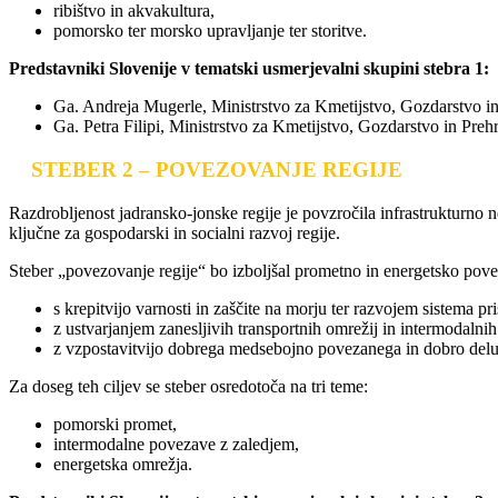
ribištvo in akvakultura,
pomorsko ter morsko upravljanje ter storitve.
Predstavniki Slovenije v tematski usmerjevalni skupini stebra 1:
Ga. Andreja Mugerle, Ministrstvo za Kmetijstvo, Gozdarstvo i
Ga. Petra Filipi, Ministrstvo za Kmetijstvo, Gozdarstvo in Pre
STEBER 2 – POVEZOVANJE REGIJE
Razdrobljenost jadransko-jonske regije je povzročila infrastrukturno 
ključne za gospodarski in socialni razvoj regije.
Steber „povezovanje regije“ bo izboljšal prometno in energetsko povez
s krepitvijo varnosti in zaščite na morju ter razvojem sistema pri
z ustvarjanjem zanesljivih transportnih omrežij in intermodalni
z vzpostavitvijo dobrega medsebojno povezanega in dobro deluj
Za doseg teh ciljev se steber osredotoča na tri teme:
pomorski promet,
intermodalne povezave z zaledjem,
energetska omrežja.