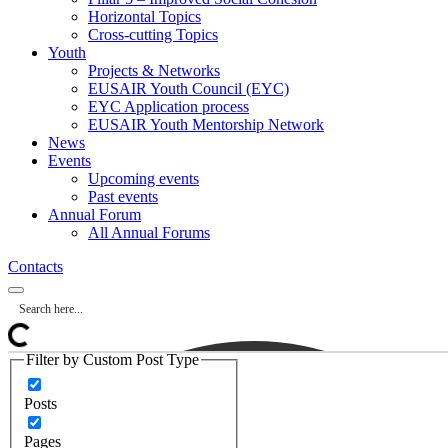
Horizontal Topics
Cross-cutting Topics
Youth
Projects & Networks
EUSAIR Youth Council (EYC)
EYC Application process
EUSAIR Youth Mentorship Network
News
Events
Upcoming events
Past events
Annual Forum
All Annual Forums
Contacts
Filter by Custom Post Type
Posts
Pages