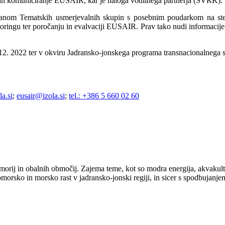
 in komuniciranje EUSAIR, kar je naloga vodilnega partnerja (SVRK).
članom Tematskih usmerjevalnih skupin s posebnim poudarkom na ste
oringu ter poročanju in evalvaciji EUSAIR. Prav tako nudi informacije
 31. 12. 2022 ter v okviru Jadransko-jonskega programa transnaciona
la.si
;
eusair@izola.si
;
tel.: +386 5 660 02 60
 morij in obalnih območij. Zajema teme, kot so modra energija, akvakultu
morsko in morsko rast v jadransko-jonski regiji, in sicer s spodbujanj