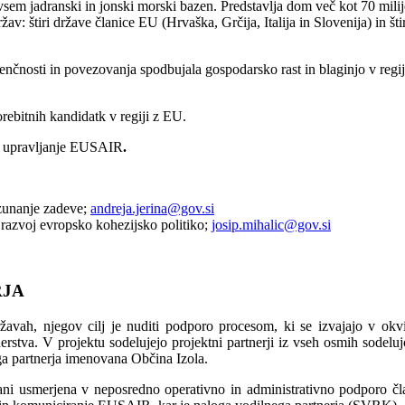
vsem jadranski in jonski morski bazen. Predstavlja dom več kot 70 mili
: štiri države članice EU (Hrvaška, Grčija, Italija in Slovenija) in št
čnosti in povezovanja spodbujala gospodarsko rast in blaginjo v regiji
orebitnih kandidatk v regiji z EU.
pre upravljanje EUSAIR
.
 zunanje zadeve;
andreja.jerina@gov.si
 razvoj evropsko kohezijsko politiko;
josip.mihalic@gov.si
RJA
ržavah, njegov cilj je nuditi podporo procesom, ki se izvajajo v ok
rstva. V projektu sodelujejo projektni partnerji iz vseh osmih sodeluj
nega partnerja imenovana Občina Izola.
 strani usmerjena v neposredno operativno in administrativno podpo