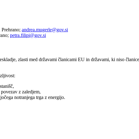
n Prehrano;
andrea.mugerle@gov.si
hrano;
petra.filipi@gov.si
neskladje, zlasti med državami članicami EU in državami, ki niso članic
ljivost:
stanišč,
h povezav z zaledjem,
očega notranjega trga z energijo.