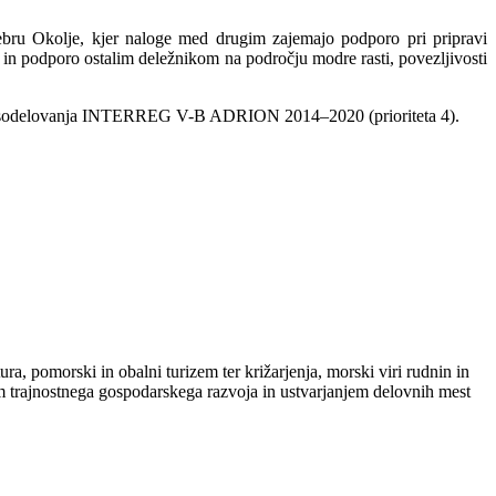
bru Okolje, kjer naloge med drugim zajemajo podporo pri pripravi
 in podporo ostalim deležnikom na področju modre rasti, povezljivosti
lnega sodelovanja INTERREG V-B ADRION 2014–2020 (prioriteta 4).
ra, pomorski in obalni turizem ter križarjenja, morski viri rudnin in
em trajnostnega gospodarskega razvoja in ustvarjanjem delovnih mest