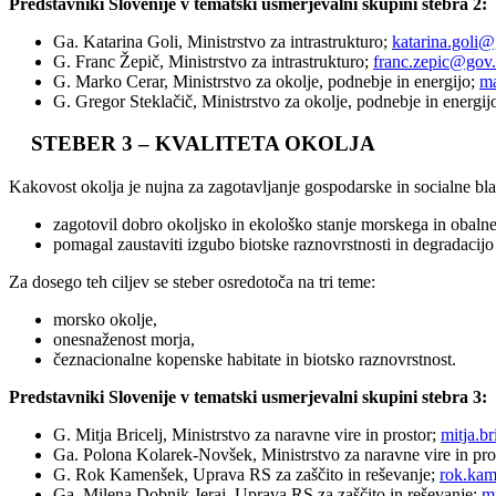
Predstavniki Slovenije v tematski usmerjevalni skupini stebra 2:
Ga. Katarina Goli, Ministrstvo za intrastrukturo;
katarina.goli@
G. Franc Žepič, Ministrstvo za intrastrukturo;
franc.zepic@gov.
G. Marko Cerar, Ministrstvo za okolje, podnebje in energijo;
ma
G. Gregor Steklačič, Ministrstvo za okolje, podnebje in energij
STEBER 3 – KVALITETA OKOLJA
Kakovost okolja je nujna za zagotavljanje gospodarske in socialne bla
zagotovil dobro okoljsko in ekološko stanje morskega in obalne
pomagal zaustaviti izgubo biotske raznovrstnosti in degradacijo
Za dosego teh ciljev se steber osredotoča na tri teme:
morsko okolje,
onesnaženost morja,
čeznacionalne kopenske habitate in biotsko raznovrstnost.
Predstavniki Slovenije v tematski usmerjevalni skupini stebra 3:
G. Mitja Bricelj, Ministrstvo za naravne vire in prostor;
mitja.b
Ga. Polona Kolarek-Novšek, Ministrstvo za naravne vire in pro
G. Rok Kamenšek, Uprava RS za zaščito in reševanje;
rok.kam
Ga. Milena Dobnik Jeraj, Uprava RS za zaščito in reševanje;
mi