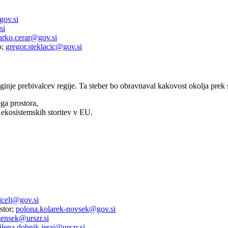
gov.si
si
rko.cerar@gov.si
o;
gregor.steklacic@gov.si
ginje prebivalcev regije. Ta steber bo obravnaval kakovost okolja prek 
ga prostora,
 ekosistemskih storitev v EU.
ricelj@gov.si
stor;
polona.kolarek-novsek@gov.si
ensek@urszr.si
lena.dobnik.jeraj@urszr.si