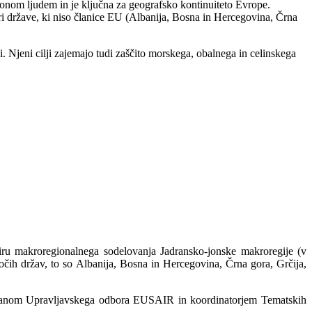
jonom ljudem in je ključna za geografsko kontinuiteto Evrope.
iri države, ki niso članice EU (Albanija, Bosna in Hercegovina, Črna
. Njeni cilji zajemajo tudi zaščito morskega, obalnega in celinskega
viru makroregionalnega sodelovanja Jadransko-jonske makroregije (v
očih držav, to so Albanija, Bosna in Hercegovina, Črna gora, Grčija,
ro članom Upravljavskega odbora EUSAIR in koordinatorjem Tematskih